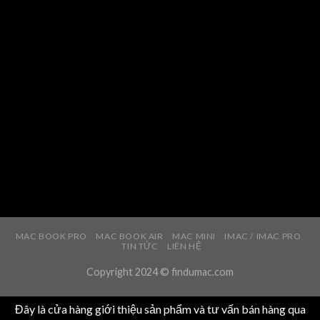
MAC BOOK PRO
MAC BOOK AIR
MAC MINI
IMAC / IMAC PRO
TIN TỨC
LIÊN HỆ
Copyright 2024 © findumac.com
Đây là cửa hàng giới thiệu sản phẩm và tư vấn bán hàng qua