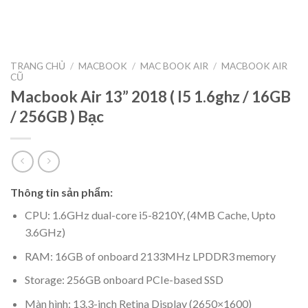
TRANG CHỦ
/
MACBOOK
/
MAC BOOK AIR
/
MACBOOK AIR
CŨ
Macbook Air 13” 2018 ( I5 1.6ghz / 16GB
/ 256GB ) Bạc
Thông tin sản phẩm:
CPU: 1.6GHz dual-core i5-8210Y, (4MB Cache, Upto
3.6GHz)
RAM: 16GB of onboard 2133MHz LPDDR3 memory
Storage: 256GB onboard PCIe-based SSD
Màn hình: 13.3-inch Retina Display (2650×1600)