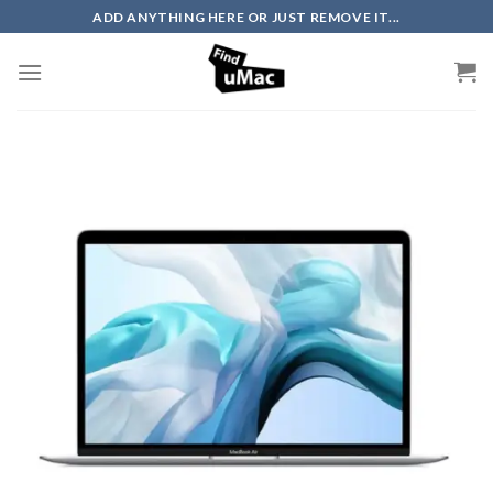
Skip
ADD ANYTHING HERE OR JUST REMOVE IT...
to
content