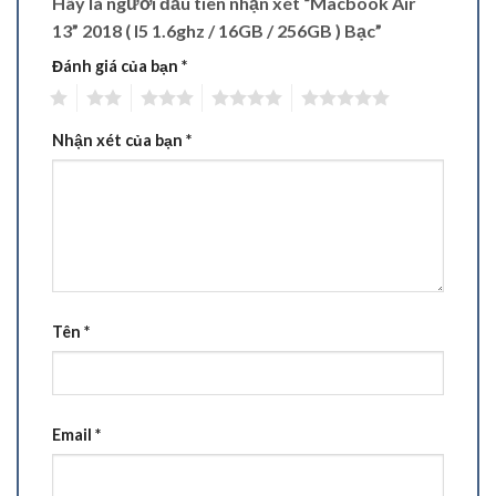
Hãy là người đầu tiên nhận xét “Macbook Air
13” 2018 ( I5 1.6ghz / 16GB / 256GB ) Bạc”
Đánh giá của bạn
*
1
2
3
4
5
Nhận xét của bạn
*
Tên
*
Email
*