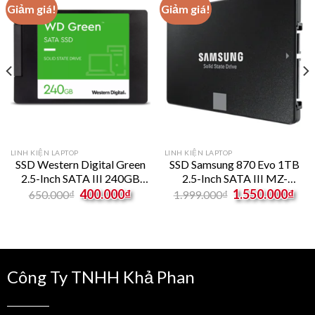
Giảm giá!
Giảm giá!
LINH KIỆN LAPTOP
LINH KIỆN LAPTOP
SSD Western Digital Green
SSD Samsung 870 Evo 1TB
2.5-Inch SATA III 240GB
2.5-Inch SATA III MZ-
rrent
Original
Current
Original
Cur
WDS240G3G0A
77E1T0BW
400.000
₫
1.550.000
₫
650.000
₫
1.999.000
₫
ice
price
price
price
pri
was:
is:
was:
is:
050.000₫.
650.000₫.
400.000₫.
1.999.000₫.
1.5
Công Ty TNHH Khả Phan