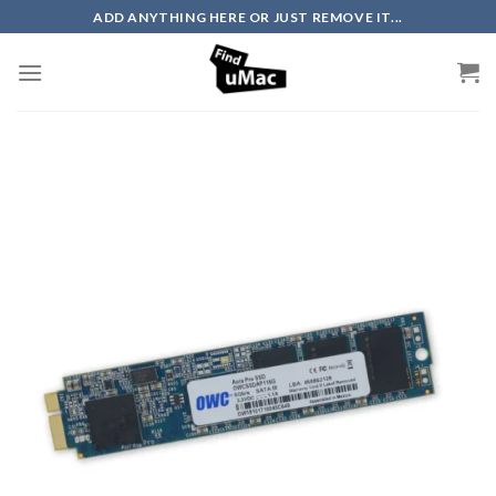
Skip
ADD ANYTHING HERE OR JUST REMOVE IT...
to
content