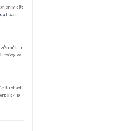
àn phím cắt
top
hoàn
 với một cú
nh chóng và
ốc độ nhanh,
rbolt 4 là