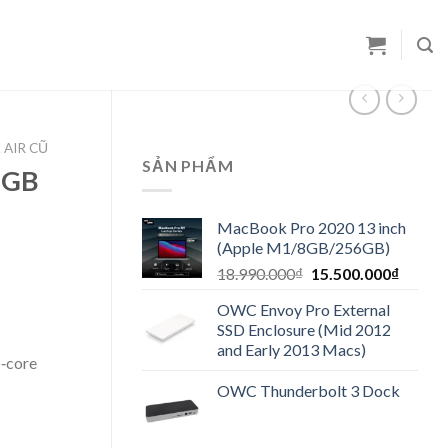
AIR CŨ
SẢN PHẨM
6GB
MacBook Pro 2020 13 inch
(Apple M1/8GB/256GB)
Original
Curren
18.990.000
₫
15.500.000
₫
price
price
OWC Envoy Pro External
was:
is:
SSD Enclosure (Mid 2012
18.990.000₫.
15.500
₫.
and Early 2013 Macs)
6‑core
OWC Thunderbolt 3 Dock