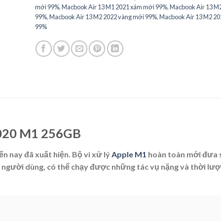
mới 99%
,
Macbook Air 13 M1 2021 xám mới 99%
,
Macbook Air 13 M2
99%
,
Macbook Air 13 M2 2022 vàng mới 99%
,
Macbook Air 13 M2 20
99%
 2020 M1 256GB
n nay đã xuất hiện. Bộ vi xử lý
Apple M1
hoàn toàn mới đưa
người dùng, có thể chạy được những tác vụ nặng và thời lượ