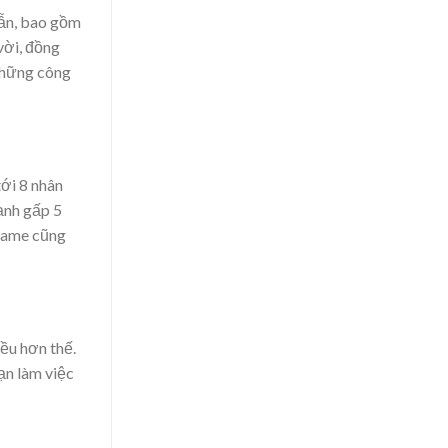
dẫn, bao gồm
vời, đồng
 những công
ới 8 nhân
ạnh gấp 5
 game cũng
ều hơn thế.
ạn làm việc