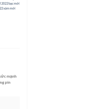
 2022 bạc mới
22 xám mới
 sức mạnh
ng pin