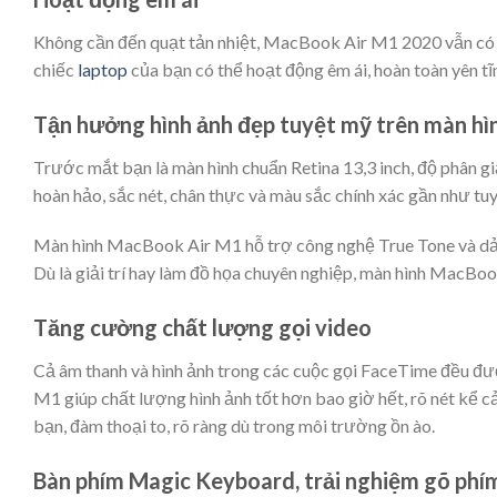
Không cần đến quạt tản nhiệt, MacBook Air M1 2020 vẫn có t
chiếc
laptop
của bạn có thể hoạt động êm ái, hoàn toàn yên tĩn
Tận hưởng hình ảnh đẹp tuyệt mỹ trên màn hì
Trước mắt bạn là màn hình chuẩn Retina 13,3 inch, độ phân g
hoàn hảo, sắc nét, chân thực và màu sắc chính xác gần như tuy
Màn hình MacBook Air M1 hỗ trợ công nghệ True Tone và dả
Dù là giải trí hay làm đồ họa chuyên nghiệp, màn hình MacBook
Tăng cường chất lượng gọi video
Cả âm thanh và hình ảnh trong các cuộc gọi FaceTime đều đư
M1 giúp chất lượng hình ảnh tốt hơn bao giờ hết, rõ nét kể cả
bạn, đàm thoại to, rõ ràng dù trong môi trường ồn ào.
Bàn phím Magic Keyboard, trải nghiệm gõ phí