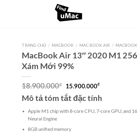
TRANG CHỦ
/
MACBOOK
/
MAC BOOK AIR
/
MACBOOK 
MacBook Air 13″ 2020 M1 25
Xám Mới 99%
Original
Current
18.900.000
₫
₫
15.900.000
price
price
Mô tả tóm tắt đặc tính
was:
is:
18.900.000₫.
15.900.000
Apple M1 chip with 8‑core CPU, 7‑core GPU, and 1
Neural Engine
8GB unified memory