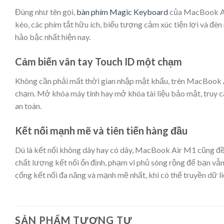
Đúng như tên gọi,
bàn phím Magic Keyboard
của MacBook Air
kéo, các phím tắt hữu ích, biểu tượng cảm xúc tiện lợi và đèn
hảo bậc nhất hiện nay.
Cảm biến vân tay Touch ID một chạm
Không cần phải mất thời gian nhập mật khẩu, trên MacBook A
chạm. Mở khóa máy tính hay mở khóa tài liệu bảo mật, truy c
an toàn.
Kết nối mạnh mẽ và tiên tiến hàng đầu
Dù là kết nối không dây hay có dây, MacBook Air M1 cũng đề
chất lượng kết nối ổn định, phạm vi phủ sóng rộng để bạn vẫ
cổng kết nối đa năng và mạnh mẽ nhất, khi có thể truyền dữ li
SẢN PHẨM TƯƠNG TỰ