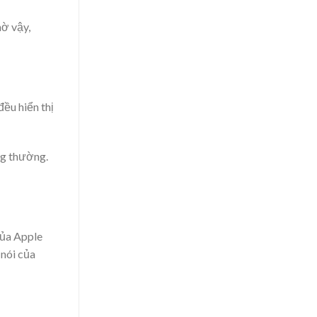
hờ vậy,
ều hiển thị
ng thường.
của Apple
 nói của