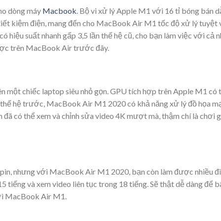
 cho dòng máy
Macbook
. Bộ vi xử lý Apple M1 với 16 tỉ bóng bán 
 tiết kiệm điện, mang đến cho MacBook Air M1 tốc độ xử lý tuyệt 
 hiệu suất nhanh gấp 3,5 lần thế hệ cũ, cho bạn làm việc với cả
ược trên MacBook Air trước đây.
n một chiếc laptop siêu nhỏ gọn. GPU tích hợp trên Apple M1 có t
ới thế hệ trước, MacBook Air M1 2020 có khả năng xử lý đồ họa m
n đã có thể xem và chỉnh sửa video 4K mượt mà, thậm chí là chơi
pin, nhưng với MacBook Air M1 2020, bạn còn làm được nhiều đi
 tiếng và xem video liên tục trong 18 tiếng. Sẽ thật dễ dàng để b
với MacBook Air M1.