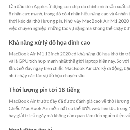
Lần đầu tiên Apple sử dụng con chip do chính mình sản xuất
8 nhân cực mạnh, trong đó có 4 nhân hiệu năng cao và 4 nhân
thời kéo dài thời lượng pin. Nhờ vậy MacBook Air M1 2020 có
việc chuyên nghiệp, những tác vụ nặng mà không thể chạy đ
Khả năng xử lý đồ họa đỉnh cao
MacBook Air M1 13 inch 2020 có khả năng đồ họa khó tin trê
và là GPU tích hợp mạnh nhất thế giới laptop hiện nay. So v
lần. Giờ đây ngay trên chiếc MacBook Air cực kỳ di động, bạ
như chạy các tác vụ đồ họa chuyên sâu.
Thời lượng pin tới 18 tiếng
MacBook Air trước đây đã được đánh giá cao về thời lượng 
Chiếc MacBook Air mới nhất có thể lướt web liên tục trong 15
hay giải trí cả ngày mà không cần quan tâm đến nguồn điện 
Hoạt động êm ái