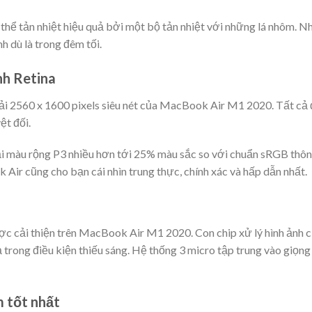
hể tản nhiệt hiệu quả bởi một bộ tản nhiệt với những lá nhôm. N
h dù là trong đêm tối.
nh Retina
iải 2560 x 1600 pixels siêu nét của MacBook Air M1 2020. Tất cả đ
ệt đối.
i màu rộng P3 nhiều hơn tới 25% màu sắc so với chuẩn sRGB thô
 Air cũng cho bạn cái nhìn trung thực, chính xác và hấp dẫn nhất.
ợc cải thiện trên MacBook Air M1 2020. Con chip xử lý hình ảnh 
 trong điều kiện thiếu sáng. Hệ thống 3 micro tập trung vào giọng
m tốt nhất