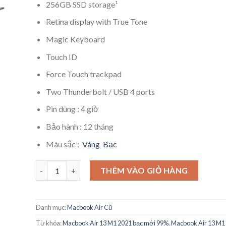
256GB SSD storage¹
Retina display with True Tone
Magic Keyboard
Touch ID
Force Touch trackpad
Two Thunderbolt / USB 4 ports
Pin dùng : 4 giờ
Bảo hành : 12 tháng
Màu sắc :
Vàng
Bạc
MacBook Air 13" 2020 M1 256GB Xám Mới 99% số lượng
THÊM VÀO GIỎ HÀNG
Danh mục:
Macbook Air Cũ
Từ khóa:
Macbook Air 13 M1 2021 bạc mới 99%
,
Macbook Air 13 M1