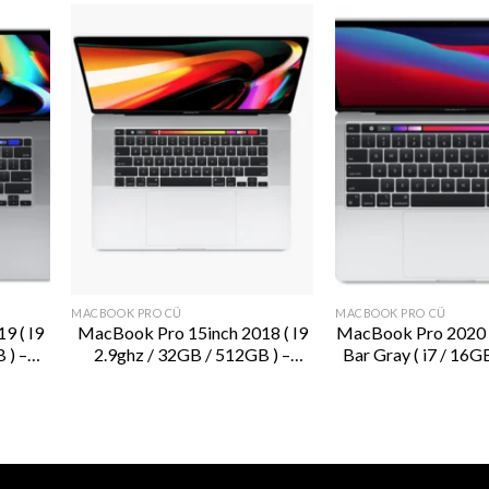
MACBOOK PRO CŨ
MACBOOK PRO CŨ
9 ( I9
MacBook Pro 15inch 2018 ( I9
MacBook Pro 2020 
 ) –
2.9ghz / 32GB / 512GB ) –
Bar Gray ( i7 / 16G
y
MR952 – Silver