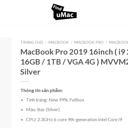
TRANG CHỦ
/
MACBOOK
/
MACBOOK PRO
/
MACBOOK
MacBook Pro 2019 16inch ( i9 2
16GB / 1TB / VGA 4G ) MVVM2
Silver
Thông tin sản phẩm:
Tình trạng: New 99%, Fullbox
Màu: Bạc (Silver)
CPU: 2.3GHz 6-core 9th-generation Intel Core i9