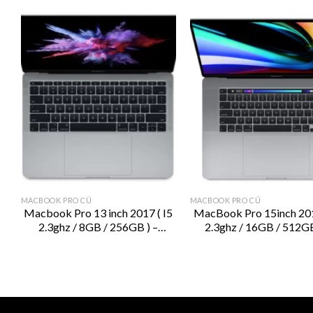
MACBOOK PRO CŨ
MACBOOK PRO CŨ
20
Macbook Pro 13 inch 2017 ( I5
MacBook Pro 15inch 201
2.3ghz / 8GB / 256GB ) –
2.3ghz / 16GB / 512GB
Current
MPXT2 – Grey
MV912 – Space Gre
price
is:
19.500.000₫.