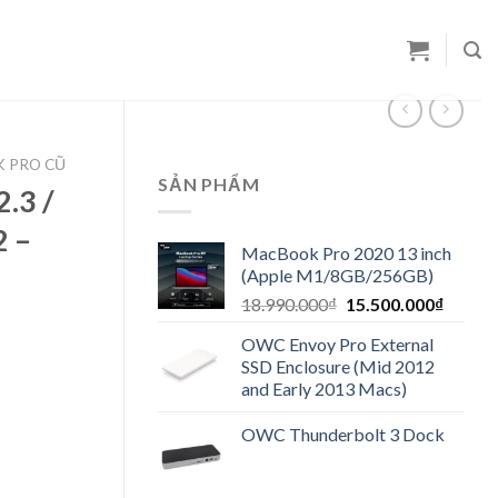
 PRO CŨ
SẢN PHẨM
.3 /
 –
MacBook Pro 2020 13 inch
(Apple M1/8GB/256GB)
Original
Curren
18.990.000
₫
15.500.000
₫
price
price
OWC Envoy Pro External
was:
is:
SSD Enclosure (Mid 2012
18.990.000₫.
15.500
and Early 2013 Macs)
OWC Thunderbolt 3 Dock