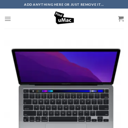
Skip
ADD ANYTHING HERE OR JUST REMOVE IT...
to
content