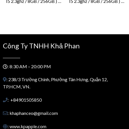
I5 2.3ghz / 8GB / 256GB ) –
I5 2.3ghz / 8GB / 256GB ) –
MPXT2 – Grey
MPXT2 – Silver
Công Ty TNHH Khả Phan
: 8:30 AM – 20:00 PM
: 238/3 Trường Chinh, Phường Tân Hưng, Quận 12,
TP.HCM, VN.
: +84901505850
: khaphanceo@gmail.com
: www.kpapple.com