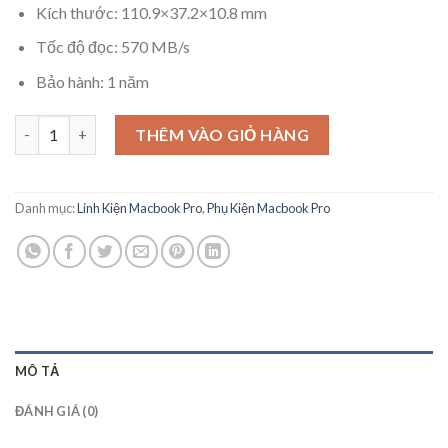
Kích thước: 110.9×37.2×10.8 mm
Tốc độ đọc: 570 MB/s
Bảo hành: 1 năm
Ổ cứng SSD Transcend JetDrive 725 480GB SATA III cho Macboo
THÊM VÀO GIỎ HÀNG
Danh mục:
Linh Kiện Macbook Pro
,
Phụ Kiện Macbook Pro
MÔ TẢ
ĐÁNH GIÁ (0)