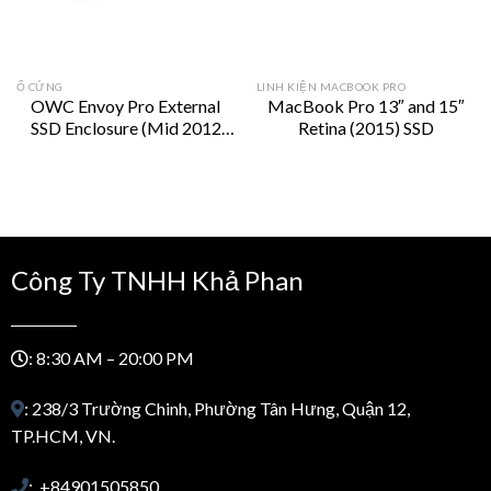
Ổ CỨNG
LINH KIỆN MACBOOK PRO
OWC Envoy Pro External
MacBook Pro 13″ and 15″
SSD Enclosure (Mid 2012
Retina (2015) SSD
rrent
and Early 2013 Macs)
ice
650.000₫.
Công Ty TNHH Khả Phan
: 8:30 AM – 20:00 PM
: 238/3 Trường Chinh, Phường Tân Hưng, Quận 12,
TP.HCM, VN.
: +84901505850