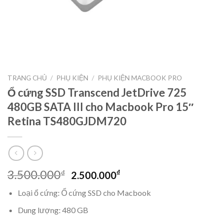
TRANG CHỦ
/
PHỤ KIỆN
/
PHỤ KIỆN MACBOOK PRO
Ổ cứng SSD Transcend JetDrive 725
480GB SATA III cho Macbook Pro 15″
Retina TS480GJDM720
Original
Current
3.500.000
₫
₫
2.500.000
price
price
Loại ổ cứng: Ổ cứng SSD cho Macbook
was:
is:
3.500.000₫.
2.500.000₫.
Dung lượng: 480 GB