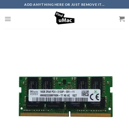
Skip
ADD ANYTHING HERE OR JUST REMOVE IT...
to
content