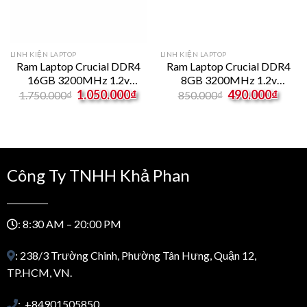
LINH KIỆN LAPTOP
LINH KIỆN LAPTOP
Ram Laptop Crucial DDR4
Ram Laptop Crucial DDR4
16GB 3200MHz 1.2v
8GB 3200MHz 1.2v
rent
Original
Current
Original
Curre
CT16G4SFS832A
CT8G4SFS832A
1.050.000
₫
490.000
₫
1.750.000
₫
850.000
₫
e
price
price
price
price
was:
is:
was:
is:
.000₫.
1.750.000₫.
1.050.000₫.
850.000₫.
490.0
Công Ty TNHH Khả Phan
: 8:30 AM – 20:00 PM
: 238/3 Trường Chinh, Phường Tân Hưng, Quận 12,
TP.HCM, VN.
: +84901505850