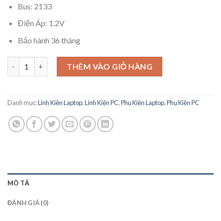
Bus: 2133
Điện Áp: 1.2V
Bảo hành 36 tháng
RAM Laptop DDR4 Hynix 16GB Bus 2133 SODIMM PC4-17000 H
THÊM VÀO GIỎ HÀNG
Danh mục:
Linh Kiện Laptop
,
Linh Kiện PC
,
Phụ Kiện Laptop
,
Phụ Kiện PC
MÔ TẢ
ĐÁNH GIÁ (0)