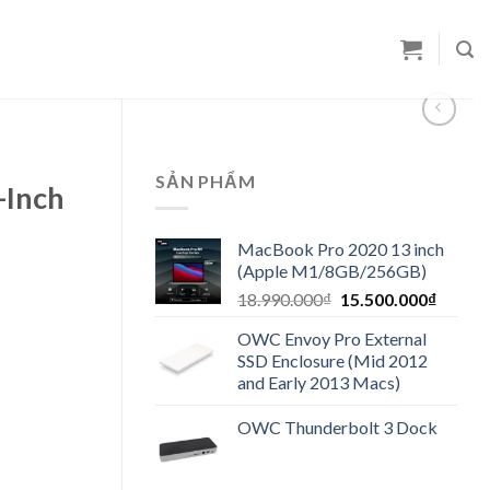
SẢN PHẨM
-Inch
MacBook Pro 2020 13 inch
(Apple M1/8GB/256GB)
Original
Curren
18.990.000
₫
15.500.000
₫
price
price
OWC Envoy Pro External
was:
is:
SSD Enclosure (Mid 2012
18.990.000₫.
15.500
and Early 2013 Macs)
OWC Thunderbolt 3 Dock