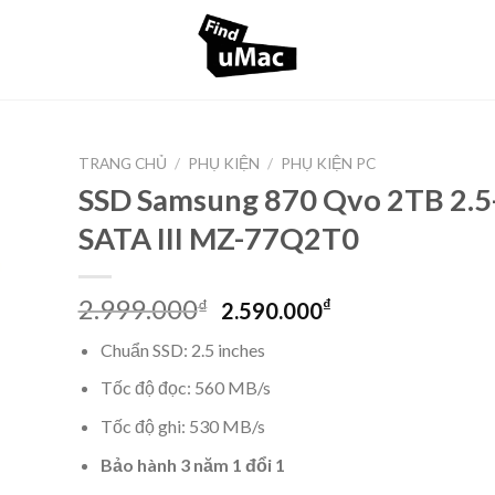
TRANG CHỦ
/
PHỤ KIỆN
/
PHỤ KIỆN PC
SSD Samsung 870 Qvo 2TB 2.5
SATA III MZ-77Q2T0
Original
Current
2.999.000
₫
₫
2.590.000
price
price
Chuẩn SSD: 2.5 inches
was:
is:
2.999.000₫.
2.590.000₫.
Tốc độ đọc: 560 MB/s
Tốc độ ghi: 530 MB/s
Bảo hành 3 năm 1 đổi 1