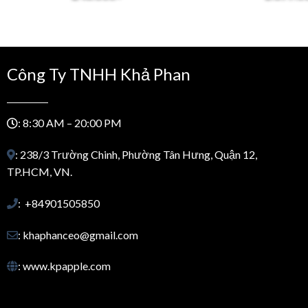
:
was:
.590.000₫.
1.890.000₫
Công Ty TNHH Khả Phan
: 8:30 AM – 20:00 PM
: 238/3 Trường Chinh, Phường Tân Hưng, Quận 12,
TP.HCM, VN.
: +84901505850
: khaphanceo@gmail.com
: www.kpapple.com