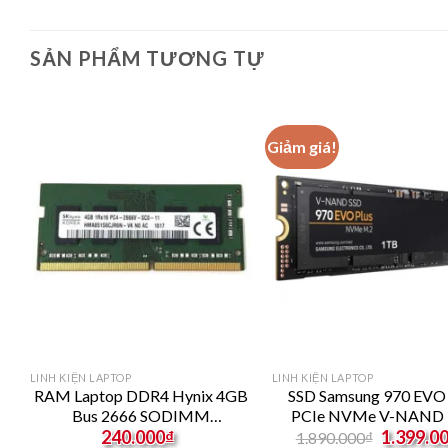
SẢN PHẨM TƯƠNG TỰ
Giảm giá!
LINH KIỆN LAPTOP
LINH KIỆN LAPTOP
-
RAM Laptop DDR4 Hynix 4GB
SSD Samsung 970 EVO 
W
Bus 2666 SODIMM
PCIe NVMe V-NAND 
urrent
Original
HMA851S6CJR6N
2280 1TB MZ-V7S1
240.000
₫
1.399.0
1.890.000
₫
rice
price