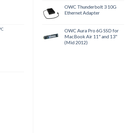
 số lượng
OWC Thunderbolt 3 10G
Ethernet Adapter
PC
OWC Aura Pro 6G SSD for
MacBook Air 11" and 13"
(Mid 2012)