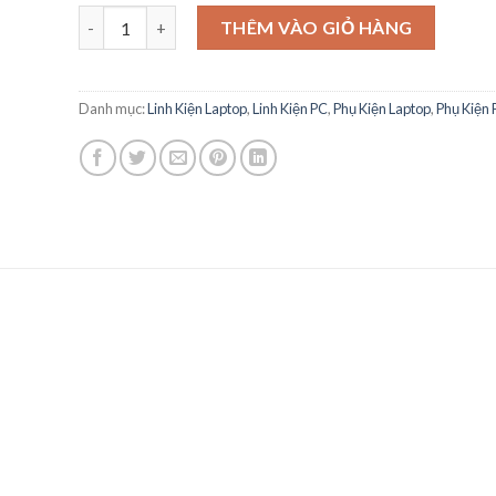
SSD Samsung 870 Qvo 2TB 2.5-Inch SATA III MZ-77Q2T0
THÊM VÀO GIỎ HÀNG
Danh mục:
Linh Kiện Laptop
,
Linh Kiện PC
,
Phụ Kiện Laptop
,
Phụ Kiện 