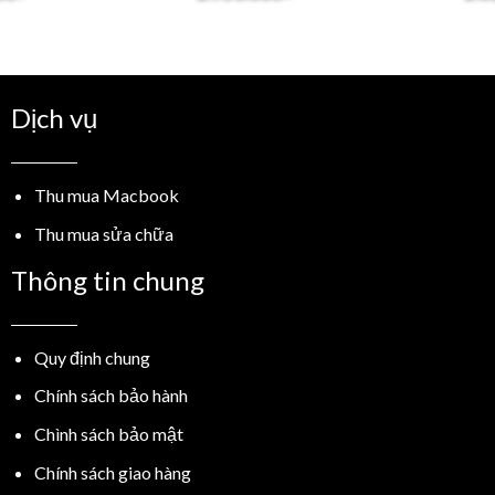
is:
was:
is:
was:
.
1.399.000₫.
2.280.000₫.
1.950.000₫.
1.750
Dịch vụ
Thu mua Macbook
Thu mua sửa chữa
Thông tin chung
Quy định chung
Chính sách bảo hành
Chình sách bảo mật
Chính sách giao hàng