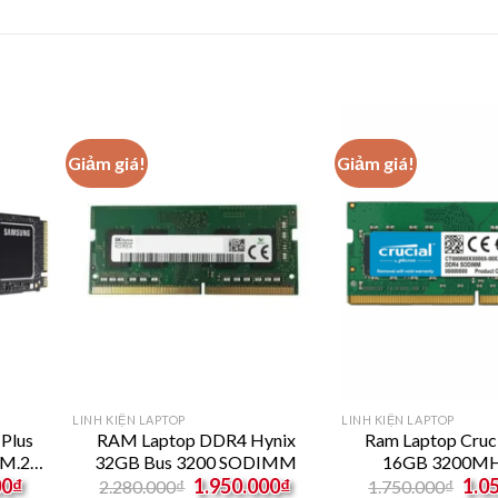
Giảm giá!
Giảm giá!
LINH KIỆN LAPTOP
LINH KIỆN LAPTOP
Plus
RAM Laptop DDR4 Hynix
Ram Laptop Cruc
M.2
32GB Bus 3200 SODIMM
16GB 3200MH
Current
Original
Current
Origi
T0BW
CT16G4SFS
00
₫
1.950.000
₫
1.0
2.280.000
₫
1.750.000
₫
price
price
price
price