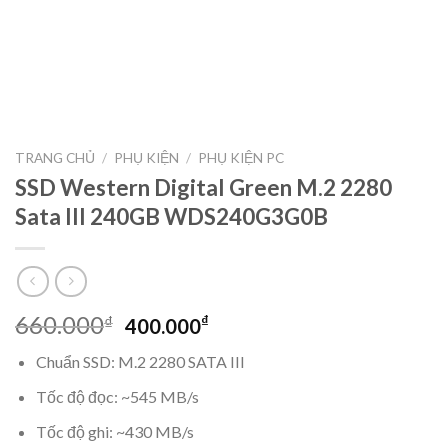
TRANG CHỦ
/
PHỤ KIỆN
/
PHỤ KIỆN PC
SSD Western Digital Green M.2 2280
Sata III 240GB WDS240G3G0B
Original
Current
660.000
₫
₫
400.000
price
price
Chuẩn SSD: M.2 2280 SATA III
was:
is:
660.000₫.
400.000₫.
Tốc độ đọc: ~545 MB/s
Tốc độ ghi: ~430 MB/s