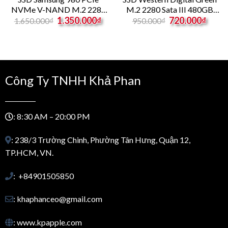
NVMe V-NAND M.2 2280
M.2 2280 Sata III 480GB
rent
Original
Current
Original
Curre
1TB MZ-V8V1T0BW
WDS480G3G0B
1.350.000
₫
720.000
₫
1.650.000
₫
950.000
₫
e
price
price
price
price
was:
is:
was:
is:
.000₫.
1.650.000₫.
1.350.000₫.
950.000₫.
720.0
Công Ty TNHH Khả Phan
: 8:30 AM – 20:00 PM
: 238/3 Trường Chinh, Phường Tân Hưng, Quận 12,
TP.HCM, VN.
: +84901505850
: khaphanceo@gmail.com
: www.kpapple.com