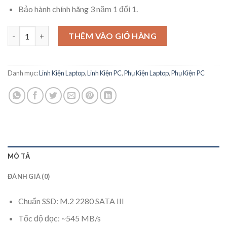
Bảo hành chính hãng 3 năm 1 đổi 1.
SSD Western Digital Green M.2 2280 Sata III 240GB WDS240G3G
THÊM VÀO GIỎ HÀNG
Danh mục:
Linh Kiện Laptop
,
Linh Kiện PC
,
Phụ Kiện Laptop
,
Phụ Kiện PC
MÔ TẢ
ĐÁNH GIÁ (0)
Chuẩn SSD: M.2 2280 SATA III
Tốc độ đọc: ~545 MB/s