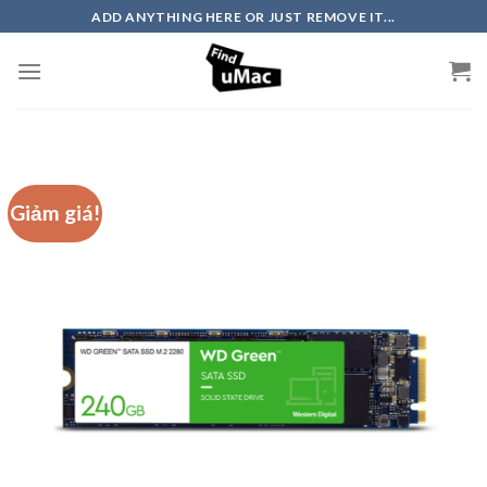
Skip
ADD ANYTHING HERE OR JUST REMOVE IT...
to
content
Giảm giá!