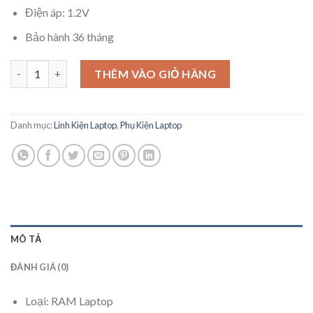
Điện áp: 1.2V
Bảo hành 36 tháng
RAM Laptop DDR4 Hynix 8GB Bus 3200 SODIMM HMA81GS6DJR8
THÊM VÀO GIỎ HÀNG
Danh mục:
Linh Kiện Laptop
,
Phụ Kiện Laptop
MÔ TẢ
ĐÁNH GIÁ (0)
Loại: RAM Laptop