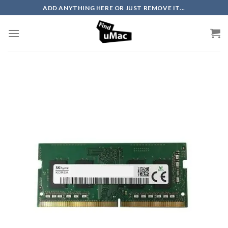
Skip
ADD ANYTHING HERE OR JUST REMOVE IT...
to
content