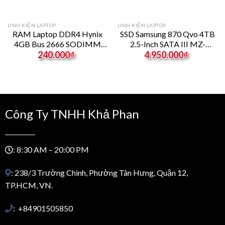
LINH KIỆN LAPTOP
LINH KIỆN LAPTOP
RAM Laptop DDR4 Hynix
SSD Samsung 870 Qvo 4TB
4GB Bus 2666 SODIMM
2.5-Inch SATA III MZ-
rrent
HMA851S6CJR6N
77Q4T0
240.000
₫
4.950.000
₫
ice
250.000₫.
Công Ty TNHH Khả Phan
: 8:30 AM – 20:00 PM
: 238/3 Trường Chinh, Phường Tân Hưng, Quận 12,
TP.HCM, VN.
: +84901505850